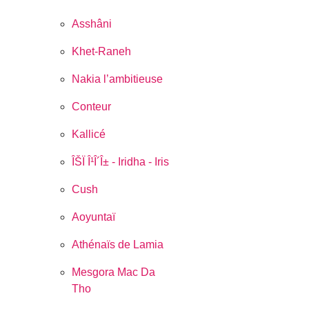
Asshâni
Khet-Raneh
Nakia l’ambitieuse
Conteur
Kallicé
ÎŠÏ Î¹Î´Î± - Iridha - Iris
Cush
Aoyuntaï
Athénaïs de Lamia
Mesgora Mac Da
Tho