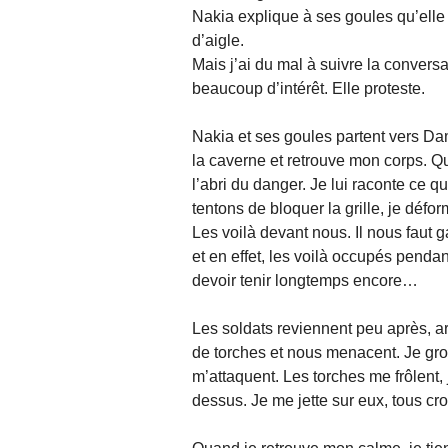
Nakia explique à ses goules qu’elle
d’aigle.
Mais j’ai du mal à suivre la convers
beaucoup d’intérêt. Elle proteste.
Nakia et ses goules partent vers Da
la caverne et retrouve mon corps. Qu
l’abri du danger. Je lui raconte ce q
tentons de bloquer la grille, je déf
Les voilà devant nous. Il nous faut 
et en effet, les voilà occupés penda
devoir tenir longtemps encore…
Les soldats reviennent peu après, ar
de torches et nous menacent. Je gr
m’attaquent. Les torches me frôlent, 
dessus. Je me jette sur eux, tous cr