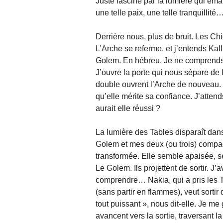
Juste fasciné par la lumière qui éma
une telle paix, une telle tranquilli
Derrière nous, plus de bruit. Les Ch
L’Arche se referme, et j’entends Kal
Golem. En hébreu. Je ne comprends
J’ouvre la porte qui nous sépare de l
double ouvrent l’Arche de nouveau.
qu’elle mérite sa confiance. J’atte
aurait elle réussi ?
La lumière des Tables disparaît dans 
Golem et mes deux (ou trois) compa
transformée. Elle semble apaisée, s
Le Golem. Ils projettent de sortir. J’
comprendre… Nakia, qui a pris les 
(sans partir en flammes), veut sorti
tout puissant », nous dit-elle. Je me
avancent vers la sortie, traversant l