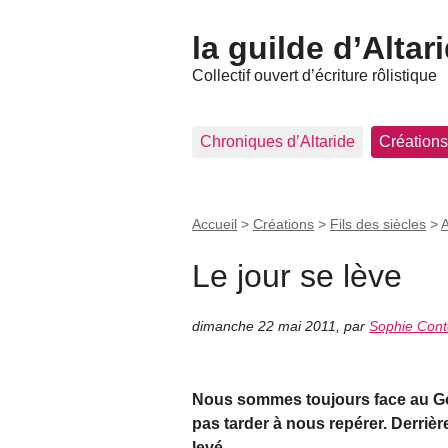
la guilde d’Altar
Collectif ouvert d’écriture rôlistique
Chroniques d’Altaride
Créations
Accueil
>
Créations
>
Fils des siècles
>
A
Le jour se lève
dimanche 22 mai 2011
,
par
Sophie Con
Nous sommes toujours face au Gol
pas tarder à nous repérer. Derrièr
levé.