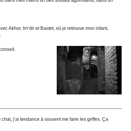
ens dans mes mains un des soldats agonisants, dans un
c Akhor, Im’dir et Bastet, où je retrouve mon infant,
.
conseil.
hat, j’ai tendance à souvent me faire les griffes. Ça