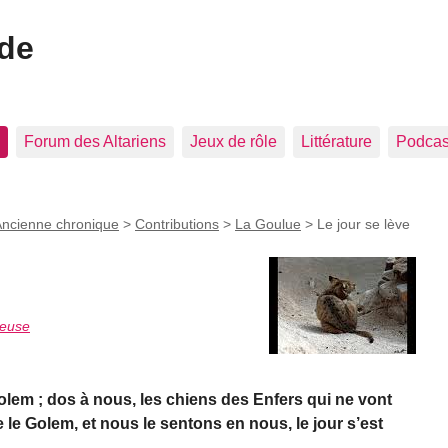
ide
Forum des Altariens
Jeux de rôle
Littérature
Podcast
ncienne chronique
>
Contributions
>
La Goulue
>
Le jour se lève
teuse
em ; dos à nous, les chiens des Enfers qui ne vont
e le Golem, et nous le sentons en nous, le jour s’est