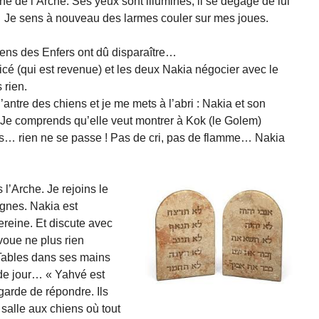
ne de l’Arche. Ses yeux sont illuminés, il se dégage de lui
té… Je sens à nouveau des larmes couler sur mes joues.
iens des Enfers ont dû disparaître…
licé (qui est revenue) et les deux Nakia négocier avec le
 rien.
’antre des chiens et je me mets à l’abri : Nakia et son
 Je comprends qu’elle veut montrer à Kok (le Golem)
nds… rien ne se passe ! Pas de cri, pas de flamme… Nakia
l’Arche. Je rejoins le
gnes. Nakia est
ereine. Et discute avec
avoue ne plus rien
Tables dans ses mains
r de jour… « Yahvé est
 garde de répondre. Ils
a salle aux chiens où tout