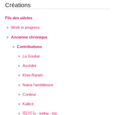
Créations
Fils des siècles
Work in progress
Ancienne chronique
Contributions
La Goulue
Asshâni
Khet-Raneh
Nakia l’ambitieuse
Conteur
Kallicé
ÎŠÏ Î¹Î´Î± - Iridha - Iris