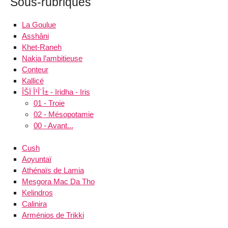
Sous-rubriques
La Goulue
Asshâni
Khet-Raneh
Nakia l’ambitieuse
Conteur
Kallicé
ÎŠÏ Î¹Î´Î± - Iridha - Iris
01 - Troie
02 - Mésopotamie
00 - Avant...
Cush
Aoyuntaï
Athénaïs de Lamia
Mesgora Mac Da Tho
Kelindros
Calinira
Arménios de Trikki