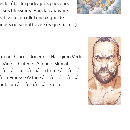
ector était lui parti après plusieurs
e ses blessures. Puis la caravane
. Il valait en effet mieux que de
rmiers ne soient traversés que par (…)
éant Clan : - Joueur : PNJ - giom Vertu :
 Vice : - Coterie : Attributs Mental
gence â— â—‹â—‹â—‹â—‹ Force â— â— â—
â—‹ Finesse Astuce â— â— â— â—‹â—‹
ipulation â— â—‹â—‹â—‹â—‹