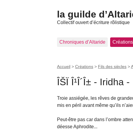
la guilde d’Altar
Collectif ouvert d’écriture rôlistique
Chroniques d’Altaride
Créations
Accueil
>
Créations
>
Fils des siècles
>
A
ÎŠÏ Î¹Î´Î± - Iridha - 
Troie assiégée, les rêves de grandeur 
mis en péril avant même qu’ils n’ai
Peut-être pas car dans l’ombre atten
déesse Aphrodite...