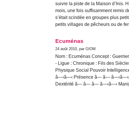
suivre la piste de la Maison d’Inis. H
mois, une fois suffisamment remis d
s’était scindée en groupes plus petits
petits villages de pêcheurs ou de fe
Ecuménas
24 août 2010, par GIOM
Nom : Ecuménas Concept : Guerrier g
- Ligue : Chronique : Fils des Siècles
Physique Social Pouvoir Intelli
â—‹â—‹ Présence â— â— â—‹â—‹
Dextérité â— â— â— â—‹â—‹ Man