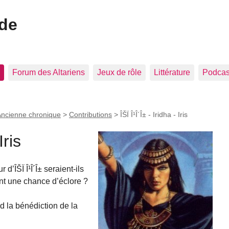
ide
Forum des Altariens
Jeux de rôle
Littérature
Podcast
ncienne chronique
>
Contributions
>
ÎŠÏ Î¹Î´Î± - Iridha - Iris
Iris
d’ÎŠÏ Î¹Î´Î± seraient-ils
ent une chance d’éclore ?
d la bénédiction de la