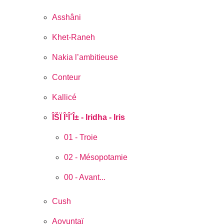
Asshâni
Khet-Raneh
Nakia l’ambitieuse
Conteur
Kallicé
ÎŠÏ Î¹Î´Î± - Iridha - Iris
01 - Troie
02 - Mésopotamie
00 - Avant...
Cush
Aoyuntaï