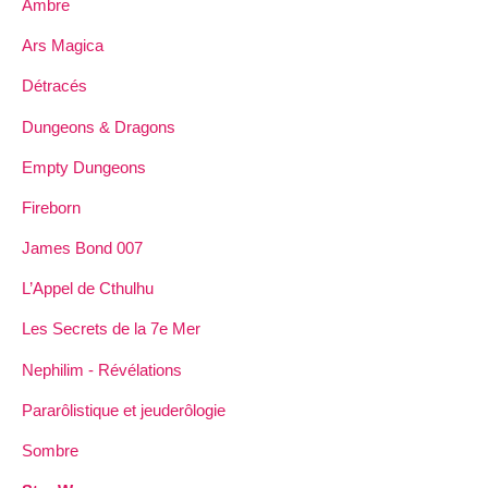
Ambre
Ars Magica
Détracés
Dungeons & Dragons
Empty Dungeons
Fireborn
James Bond 007
L’Appel de Cthulhu
Les Secrets de la 7e Mer
Nephilim - Révélations
Pararôlistique et jeuderôlogie
Sombre