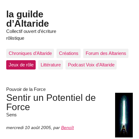
la guilde
d’Altaride
Collectif ouvert d’écriture
rôlistique
Chroniques d’Altaride
Créations
Forum des Altariens
Jeux de rôle
Littérature
Podcast Voix d’Altaride
Pouvoir de la Force
Sentir un Potentiel de
Force
Sens
mercredi 10 août 2005
,
par
Benoît