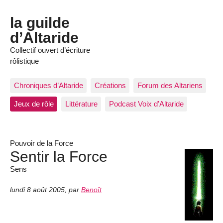
la guilde
d’Altaride
Collectif ouvert d’écriture
rôlistique
Chroniques d’Altaride
Créations
Forum des Altariens
Jeux de rôle
Littérature
Podcast Voix d’Altaride
Pouvoir de la Force
Sentir la Force
Sens
lundi 8 août 2005
,
par
Benoît