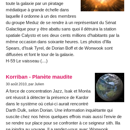
toute la galaxie par un piratage
médiatique à grande échelle dans
laquelle il ordonne à un des membres
du groupe Meduz de se rendre à un représentant du Sénat
Galactique pour y être abattu sans quoi il détruira la station
spatiale Calysto et ses deux cents millions d’habitants par la
même occasion dans soixante heures. Les photos d’Illa
Spears, d’Isak Tyrel, de Dorian Boff et de Wonwook sont
diffusées et font le tour de la galaxie.
H-59 Le vaisseau (…)
Korriban - Planète maudite
30 août 2010, par Julien
A force de concentration Jazz, Isak et Moréa
ont réussit à détecter la présence de Kardor
dans le système où celui-ci aurait rencontré
Darth Dulk, selon Dorian. Une information inquiétante qui
suscite chez nos héros quelques effrois mais aussi l’envie de
se rendre sur place pour se confronter à ce seigneur sith. Illa
se joindra au voyage. Il a rendez-vous avec Wonwook