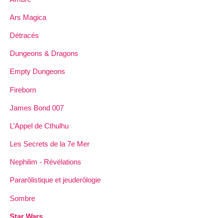
Ars Magica
Détracés
Dungeons & Dragons
Empty Dungeons
Fireborn
James Bond 007
L’Appel de Cthulhu
Les Secrets de la 7e Mer
Nephilim - Révélations
Pararôlistique et jeuderôlogie
Sombre
Star Wars