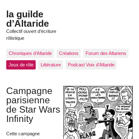
la guilde
d’Altaride
Collectif ouvert d’écriture
rôlistique
Chroniques d’Altaride
Créations
Forum des Altariens
Jeux de rôle
Littérature
Podcast Voix d’Altaride
Campagne
parisienne
de Star Wars
Infinity
Cette campagne