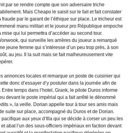
init par se rendre compte que son adversaire triche
abilement. Mais Cheapo le saisit sur le fait et fait constater
a fraude par le garant de l’éthique sur place. Le tricheur est
mmené manu militari et le joueur pro République empoche
a mise qui lui permettra d’accéder au second tour.
onwook, qui surveille les arrières du joueur a remarqué
ne jeune femme qui s’intéresse d’un peu trop près, à son
oût, au jeu. Il la suit mais se fait malheureusement vite
epérer.
tes annonces locales et remarque un poste de cuisinier qui
jette donc d’essayer d’y postuler dans la journée afin de
te. Entre temps dans l’hotel, Grank, le pilote Duros informe
eu devant le poste impérial qui a fait arrêté le dénommé
dits », la veille. Dorian appelle tour à tour ses amis mais
d de suite sur place, accompagné du Duros et de Dorian.
pacifique aux yeux d’Illa qui se décide à corser un peu les
 et abat l’un des sous-officiers impériaux en faction devant
ent aussitôt et la manifestation pacifique dégénère en