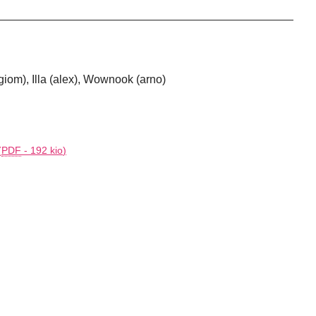
giom), Illa (alex), Wownook (arno)
(
PDF
-
192 kio
)