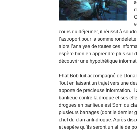
s
d
G
v
cours du déjeuner, il réussit à soudo
l’astroport pour la somme rondelett
alors l’analyse de toutes ces informa
espère bien en apprendre plus sur d’
découvrir une hypothétique informat
Fhat Bob fuit accompagné de Dorian 
Tout en faisant un trajet vers une d
apporte de précieuse information. Il 
banlieue contre la drogue et ses effe
drogues en banlieue est Sorn du cla
plusieurs barrages (dont le dernier g
chef du clan anti-drogue. Après dis
et espère qu’ils seront un allié de po