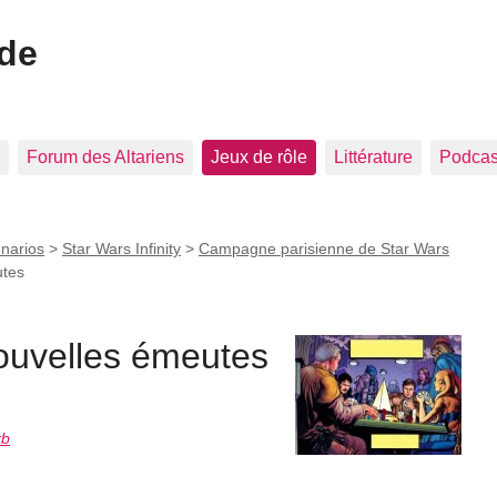
ide
Forum des Altariens
Jeux de rôle
Littérature
Podcast
narios
>
Star Wars Infinity
>
Campagne parisienne de Star Wars
utes
nouvelles émeutes
rb