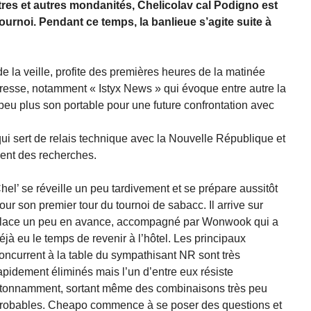
res et autres mondanités, Chelicolav cal Podigno est
urnoi. Pendant ce temps, la banlieue s’agite suite à
de la veille, profite des premières heures de la matinée
a presse, notamment « Istyx News » qui évoque entre autre la
 peu plus son portable pour une future confrontation avec
ui sert de relais technique avec la Nouvelle République et
ment des recherches.
hel’ se réveille un peu tardivement et se prépare aussitôt
our son premier tour du tournoi de sabacc. Il arrive sur
lace un peu en avance, accompagné par Wonwook qui a
éjà eu le temps de revenir à l’hôtel. Les principaux
oncurrent à la table du sympathisant NR sont très
apidement éliminés mais l’un d’entre eux résiste
tonnamment, sortant même des combinaisons très peu
robables. Cheapo commence à se poser des questions et