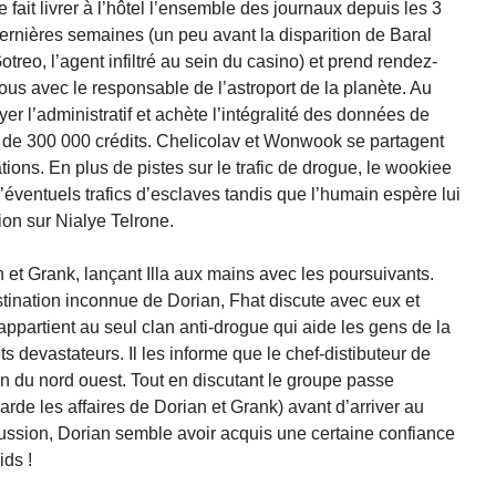
e fait livrer à l’hôtel l’ensemble des journaux depuis les 3
ernières semaines (un peu avant la disparition de Baral
otreo, l’agent infiltré au sein du casino) et prend rendez-
ous avec le responsable de l’astroport de la planète. Au
yer l’administratif et achète l’intégralité des données de
e de 300 000 crédits. Chelicolav et Wonwook se partagent
tions. En plus de pistes sur le trafic de drogue, le wookiee
éventuels trafics d’esclaves tandis que l’humain espère lui
ion sur Nialye Telrone.
et Grank, lançant Illa aux mains avec les poursuivants.
estination inconnue de Dorian, Fhat discute avec eux et
appartient au seul clan anti-drogue qui aide les gens de la
ts devastateurs. Il les informe que le chef-distibuteur de
n du nord ouest. Tout en discutant le groupe passe
arde les affaires de Dorian et Grank) avant d’arriver au
cussion, Dorian semble avoir acquis une certaine confiance
ids !