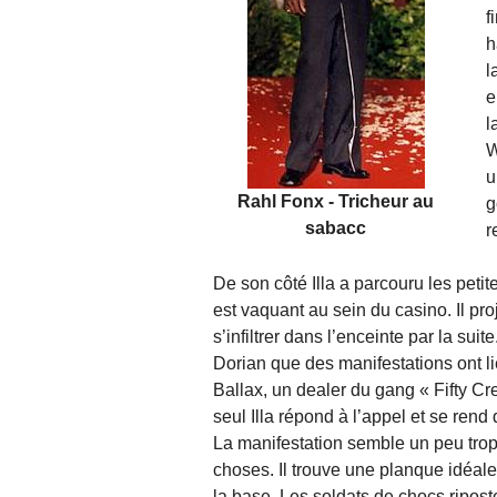
f
h
l
e
l
W
u
Rahl Fonx - Tricheur au
g
sabacc
r
De son côté Illa a parcouru les peti
est vaquant au sein du casino. Il pro
s’infiltrer dans l’enceinte par la sui
Dorian que des manifestations ont li
Ballax, un dealer du gang « Fifty Cre
seul Illa répond à l’appel et se ren
La manifestation semble un peu trop 
choses. Il trouve une planque idéale
la base. Les soldats de chocs ripost