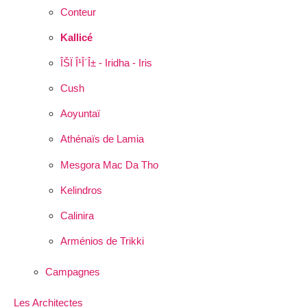
Conteur
Kallicé
ÎŠÏ Î¹Î´Î± - Iridha - Iris
Cush
Aoyuntaï
Athénaïs de Lamia
Mesgora Mac Da Tho
Kelindros
Calinira
Arménios de Trikki
Campagnes
Les Architectes