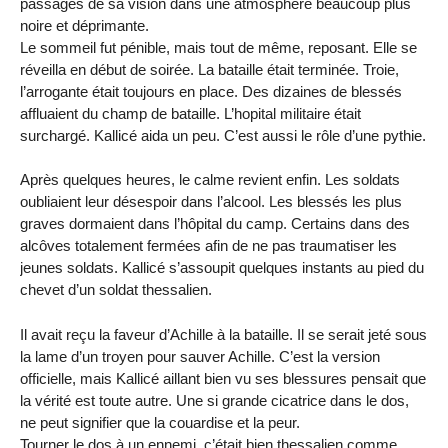
passages de sa vision dans une atmosphère beaucoup plus
noire et déprimante.
Le sommeil fut pénible, mais tout de même, reposant. Elle se
réveilla en début de soirée. La bataille était terminée. Troie,
l’arrogante était toujours en place. Des dizaines de blessés
affluaient du champ de bataille. L’hopital militaire était
surchargé. Kallicé aida un peu. C’est aussi le rôle d’une pythie.
Après quelques heures, le calme revient enfin. Les soldats
oubliaient leur désespoir dans l’alcool. Les blessés les plus
graves dormaient dans l’hôpital du camp. Certains dans des
alcôves totalement fermées afin de ne pas traumatiser les
jeunes soldats. Kallicé s’assoupit quelques instants au pied du
chevet d’un soldat thessalien.
Il avait reçu la faveur d’Achille à la bataille. Il se serait jeté sous
la lame d’un troyen pour sauver Achille. C’est la version
officielle, mais Kallicé aillant bien vu ses blessures pensait que
la vérité est toute autre. Une si grande cicatrice dans le dos,
ne peut signifier que la couardise et la peur.
Tourner le dos à un ennemi, c’était bien thessalien comme