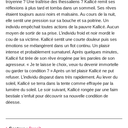
troyenne ? Une traîtrise des thessaliens ? Kallicé remit ses
réflexions à plus tard et tomba dans un sommeil. Ses rêves
étaient toujours aussi noirs et malsains. Au cours de la nuit,
elle sentit une pression sur sa bouche et sa poitrine. Un
individu empêchait toutes actions de la pauvre Kallicé. Aucun
moyen de sortir de sa prise. L’individu froid et noir mordit le
cou de sa victime. Kallicé sentit une courte douleur puis ses
émotions se mélangèrent dans un flot continu. Un plaisir
intense et probablement surnaturel. Après quelques minutes,
Kallicé fut tirée de son rêve érogène par les paroles de son
agresseur. « Je te laisse le choix, veux-tu devenir immortelle
ou garder ta condition ? » Après un tel plaisir Kallicé ne put
refuser. L’individu disparut dans très rapidement. Au lever du
soleil, Kallicé se terra dans la tente comme effrayée par la
lumière du soleil. Le soir suivant, Kallicé rongée par une faim
bestiale s’enfuit pour découvrir sa nouvelle condition de
déesse.