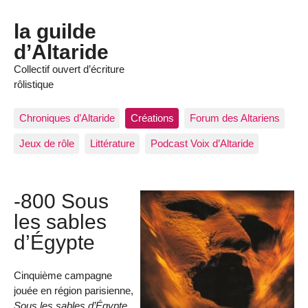
la guilde
d’Altaride
Collectif ouvert d’écriture
rôlistique
Chroniques d’Altaride
Créations
Forum des Altariens
Jeux de rôle
Littérature
Podcast Voix d’Altaride
-800 Sous
les sables
d’Égypte
Cinquième campagne
jouée en région parisienne,
Sous les sables d’Égypte