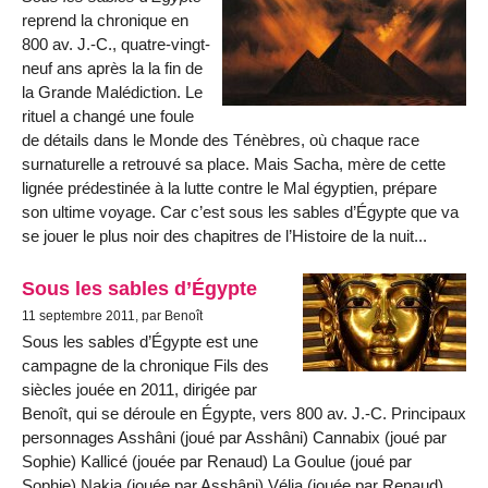
reprend la chronique en
800 av. J.-C., quatre-vingt-
neuf ans après la la fin de
la Grande Malédiction. Le
rituel a changé une foule
de détails dans le Monde des Ténèbres, où chaque race
surnaturelle a retrouvé sa place. Mais Sacha, mère de cette
lignée prédestinée à la lutte contre le Mal égyptien, prépare
son ultime voyage. Car c’est sous les sables d’Égypte que va
se jouer le plus noir des chapitres de l’Histoire de la nuit...
Sous les sables d’Égypte
11 septembre 2011, par Benoît
Sous les sables d’Égypte est une
campagne de la chronique Fils des
siècles jouée en 2011, dirigée par
Benoît, qui se déroule en Égypte, vers 800 av. J.-C. Principaux
personnages Asshâni (joué par Asshâni) Cannabix (joué par
Sophie) Kallicé (jouée par Renaud) La Goulue (joué par
Sophie) Nakia (jouée par Asshâni) Vélia (jouée par Renaud)