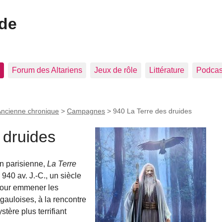
ide
Forum des Altariens
Jeux de rôle
Littérature
Podcast
ncienne chronique
>
Campagnes
>
940 La Terre des druides
 druides
n parisienne,
La Terre
940 av. J.-C., un siècle
 pour emmener les
gauloises, à la rencontre
tère plus terrifiant