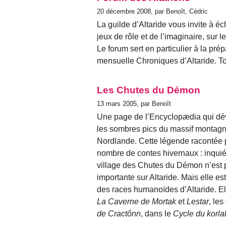
20 décembre 2008, par Benoît, Cédric
La guilde d’Altaride vous invite à éc
jeux de rôle et de l’imaginaire, sur l
Le forum sert en particulier à la pr
mensuelle Chroniques d’Altaride. Tou
Les Chutes du Démon
13 mars 2005, par Benoît
Une page de l’Encyclopædia qui dév
les sombres pics du massif montag
Nordlande. Cette légende racontée p
nombre de contes hivernaux : inqui
village des Chutes du Démon n’est 
importante sur Altaride. Mais elle e
des races humanoïdes d’Altaride. Ell
La Caverne de Mortak
et
Lestar
, le
de Cractônn
, dans le
Cycle du korla