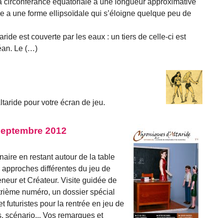
a circonférance équatoriale a une longueur approximative
e a une forme ellipsoïdale qui s’éloigne quelque peu de
ride est couverte par les eaux : un tiers de celle-ci est
an. Le (…)
taride pour votre écran de jeu.
Septembre 2012
naire en restant autour de la table
s approches différentes du jeu de
neur et Créateur. Visite guidée de
trième numéro, un dossier spécial
t futuristes pour la rentrée en jeu de
ns, scénario... Vos remarques et