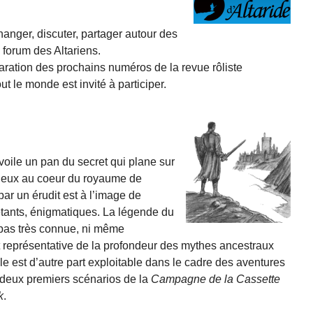
hanger, discuter, partager autour des
e forum des Altariens.
éparation des prochains numéros de la revue rôliste
t le monde est invité à participer.
oile un pan du secret qui plane sur
neux au coeur du royaume de
ar un érudit est à l’image de
étants, énigmatiques. La légende du
pas très connue, ni même
st représentative de la profondeur des mythes ancestraux
e est d’autre part exploitable dans le cadre des aventures
s deux premiers scénarios de la
Campagne de la Cassette
k
.