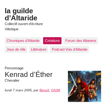
la guilde
d’Altaride
Collectif ouvert d’écriture
rôlistique
Chroniques d’Altaride
Créations
Forum des Altariens
Jeux de rôle
Littérature
Podcast Voix d’Altaride
Personnage
Kenrad d’Éther
Chevalier
lundi 7 mars 2005
,
par
Benoît
,
GIOM