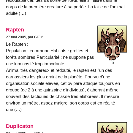
redoutable car, dès sa sortie de l’œuf, elle s’infiltre dans le
corps de la première créature à sa portée. La taille de l’animal
adulte (…)
Rapten
27 mai 2005, par GIOM
Le Rapten :
Population : commune Habitats : grottes et
forêts sombres Particularité : ne supporte pas
une luminosité trop importante
Animal très dangereux et redouté, le rapten est l’un des
carnassiers les plus craint de la planète. Pourvu d’une
organisation sociale élevée, cet ovipare attaque toujours en
groupe (de 2 à une quinzaine d’individus), élaborant même
souvent des tactiques de chasse très élaborées. Il mesure
environ un mètre, assez maigre, son corps est en réalité
une (…)
Duplicaton