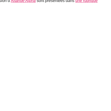
sion d’
Altaride Alpha
sont présentées dans
une rubrique