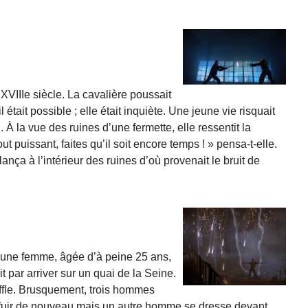
XVIIIe siècle. La cavalière poussait
 était possible ; elle était inquiète. Une jeune vie risquait
rd. À la vue des ruines d’une fermette, elle ressentit la
t puissant, faites qu’il soit encore temps ! » pensa-t-elle.
lança à l’intérieur des ruines d’où provenait le bruit de
jeune femme, âgée d’à peine 25 ans,
it par arriver sur un quai de la Seine.
uffle. Brusquement, trois hommes
ut fuir de nouveau mais un autre homme se dresse devant