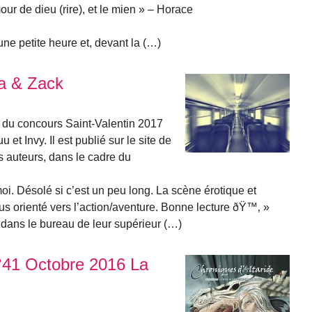
our de dieu (rire), et le mien » – Horace
une petite heure et, devant la (…)
na & Zack
c du concours Saint-Valentin 2017
u et Invy. Il est publié sur le site de
es auteurs, dans le cadre du
 moi. Désolé si c’est un peu long. La scène érotique et
lus orienté vers l’action/aventure. Bonne lecture ðŸ™‚ »
dans le bureau de leur supérieur (…)
N°41 Octobre 2016 La