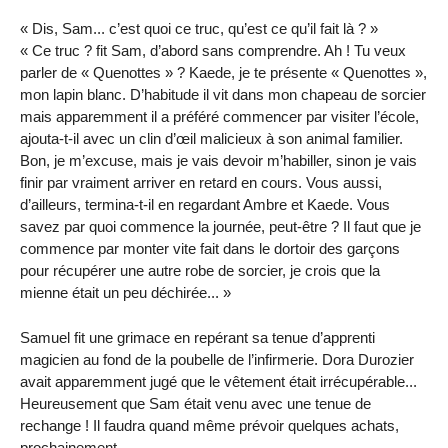
« Dis, Sam... c’est quoi ce truc, qu’est ce qu’il fait là ? »
« Ce truc ? fit Sam, d’abord sans comprendre. Ah ! Tu veux
parler de « Quenottes » ? Kaede, je te présente « Quenottes »,
mon lapin blanc. D’habitude il vit dans mon chapeau de sorcier
mais apparemment il a préféré commencer par visiter l’école,
ajouta-t-il avec un clin d’œil malicieux à son animal familier.
Bon, je m’excuse, mais je vais devoir m’habiller, sinon je vais
finir par vraiment arriver en retard en cours. Vous aussi,
d’ailleurs, termina-t-il en regardant Ambre et Kaede. Vous
savez par quoi commence la journée, peut-être ? Il faut que je
commence par monter vite fait dans le dortoir des garçons
pour récupérer une autre robe de sorcier, je crois que la
mienne était un peu déchirée... »
Samuel fit une grimace en repérant sa tenue d’apprenti
magicien au fond de la poubelle de l’infirmerie. Dora Durozier
avait apparemment jugé que le vêtement était irrécupérable...
Heureusement que Sam était venu avec une tenue de
rechange ! Il faudra quand même prévoir quelques achats,
prochainement...