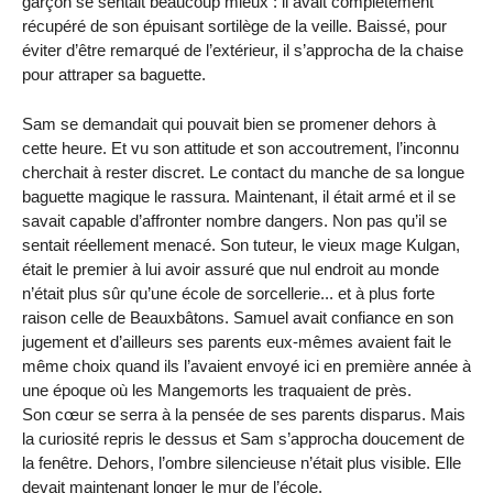
garçon se sentait beaucoup mieux : il avait complètement
récupéré de son épuisant sortilège de la veille. Baissé, pour
éviter d’être remarqué de l’extérieur, il s’approcha de la chaise
pour attraper sa baguette.
Sam se demandait qui pouvait bien se promener dehors à
cette heure. Et vu son attitude et son accoutrement, l’inconnu
cherchait à rester discret. Le contact du manche de sa longue
baguette magique le rassura. Maintenant, il était armé et il se
savait capable d’affronter nombre dangers. Non pas qu’il se
sentait réellement menacé. Son tuteur, le vieux mage Kulgan,
était le premier à lui avoir assuré que nul endroit au monde
n’était plus sûr qu’une école de sorcellerie... et à plus forte
raison celle de Beauxbâtons. Samuel avait confiance en son
jugement et d’ailleurs ses parents eux-mêmes avaient fait le
même choix quand ils l’avaient envoyé ici en première année à
une époque où les Mangemorts les traquaient de près.
Son cœur se serra à la pensée de ses parents disparus. Mais
la curiosité repris le dessus et Sam s’approcha doucement de
la fenêtre. Dehors, l’ombre silencieuse n’était plus visible. Elle
devait maintenant longer le mur de l’école.