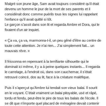
Malgré son jeune âge, Sam avait toujours considéré qu’il était
devenu un homme le jour de la mort de ses parents et il
considérait donc comme puérils tous les signes lui rappelant
l’enfance qu’il avait quitté si tôt.
Le garçon s’assit dans son lit et regarda Ambre et Dora, qui le
fixaient d’un air inquiet.
« Ça va, ça va, marmonna-t-il, un peu gêné d’être au centre de
toute cette attention. Je n’ai rien... J’ai simplement fait... un
mauvais rêve. »
Il frissonna en repensant à la terrifiante silhouette qui le
dominait ici même, il y a à peine quelques instants... Il regarda
le carrelage, à l’endroit où, dans son cauchemar, il s’était
retrouvé coincé, dos au lit, face à la créature maléfique.
Puis il s’aperçut qu’Ambre lui tendait son vieux balai. Il sourit
en le voyant. C’était vraiment un balai pitoyable, usé et râpé,
tordu et fendu, peut-être le pire de tous les balais de l’école. Il
se dit que n’importe quel placard de ménagère devait contenir