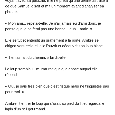
voyant avec sa peluche. Elle ne prêta qu’une oreille distraite à
ce que Samuel disait et mit un moment avant d’analyser sa
phrase.
« Mon ami... répéta-t-elle. Je n’ai jamais eu d’ami donc, je
pense que je ne ferai pas une bonne... euh... amie. »
Elle se tut et entendit un grattement à la porte. Ambre se
dirigea vers celle-ci, elle l’ouvrit et découvrit son loup blanc.
« T’en as fait du chemin. » lui dit-elle.
Le loup sembla lui murmurait quelque chose auquel elle
répondit.
« Oui, je sais très bien que c’est risqué mais ne t’inquiètes pas
pour moi. »
Ambre fit entrer le loup qui s’assit au pied du lit et regarda le
lapin d’un œil gourmand.