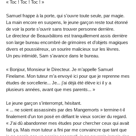
« Toc ! Toc ! Toc ! »
Samuel frappe à la porte, qui s’ouvre toute seule, par magie.
La main encore en suspens, le jeune garçon reste tout étonné
de voir la porte s’ouvrir sans trouver personne derrière.
Le directeur de Beauxbâtons est tranquillement assis derrière
son large bureau encombré de grimoires et d’objets magiques
divers et poussiéreux, un sourire malicieux sur les lèvres.
Un peu intimidé, Sam s’avance dans le bureau.
« Bonjour, Monsieur le Directeur. Je m’appelle Samuel
Finelame. Mon tuteur m’a envoyé ici pour que je reprenne mes
études de sorcellerie... Je... j’ai déjà été élève ici il y a
plusieurs années, avant que mes parents... »
Le jeune garçon s’interrompt, hésitant.
« ... ne soient assassinés par des Mangemorts » termine-t-il
finalement d’un ton posé en défiant le vieux sorcier du regard.
« J’ai dû abandonner mes études pour chercher ceux qui avait
fait ça. Mais mon tuteur a fini par me convaincre que tant que