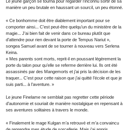
Le jeune garçon se tourna pour regarder l’inconnu sortir de sa
manière un peu brutale en haussant un sourcil, un peu étonné.
« Ce bonhomme doit être diablement important pour se
comporter ainsi... C’est peut-être quelqu’un du ministère de la
magie... J’ai bien fait de venir dans ce bureau plutôt que
d’attendre pour rien devant la porte de Tempus Nariut »,
songea Samuel avant de se tourner à nouveau vers Serlena
Keina.
« Mes parents sont morts, reprit-il en poussant légèrement la
porte du talon pour qu’elle se referme derrière lui. Ils ont été
assassinés par des Mangemorts et j’ai pris la décision de les
traquer... C’est pour cette raison que j’ai quitté l’école et que je
suis parti... à l’aventure. »
Le jeune Finelame ne semblait pas regretter cette période
d’autonomie et souriait de manière nostalgique en repensant à
ses aventures solitaires à travers le monde.
« Finalement le mage Kulgan m’a retrouvé et m’a convaincu
de reprendre mes étude de sorcellerie. Mais j’ai appris