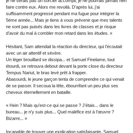
je ne serais pas un sorcier accompli, je ne pourrais jamais rien
faire contre eux. Alors me revoilà. D’après lui, j’ai
suffisamment progressé pendant ma fugue pour intégrer la
5ème année... Mais je tiens à vous prévenir que mes talents
ne sont pas puisés dans les livres de classes et je risque
d’avoir du mal à combler mon retard dans les études. »
Hésitant, Sam attendait la réaction du directeur, qui l’écoutait
avec un air attentif et sévère.
Un léger brouillard se dissipa... et Samuel Finelame, tout
étourdi, se retrouva debout devant la porte close du directeur
Tempus Nariut, le bras levé prêt à frapper.
Abasourdi, le jeune garçon tenta de comprendre ce qui venait
de se passer. Il secoua la tête, ébourrifant un peu plus ses
cheveux éternellement en bataille.
« Hein ? Mais qu’est-ce qui se passe ? J’étais... dans le
bureau... je n’y suis plus... Quel maléfice est à l’œuvre ?
Bizarre... »
Incapable de trouver une explication satisfaisante, Samuel