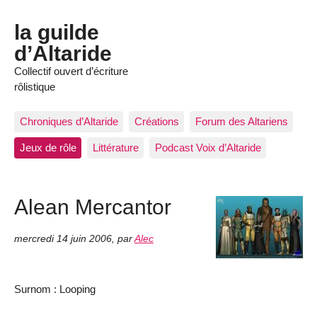
la guilde
d’Altaride
Collectif ouvert d’écriture
rôlistique
Chroniques d’Altaride
Créations
Forum des Altariens
Jeux de rôle
Littérature
Podcast Voix d’Altaride
Alean Mercantor
mercredi 14 juin 2006
,
par
Alec
Surnom : Looping