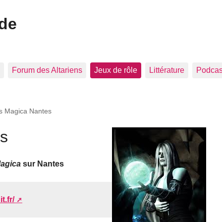
ide
Forum des Altariens
Jeux de rôle
Littérature
Podcast
s Magica Nantes
s
agica
sur Nantes
.fr/