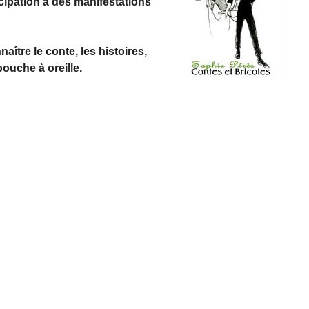
icipation à des manifestations
aître le conte, les histoires,
bouche à oreille.