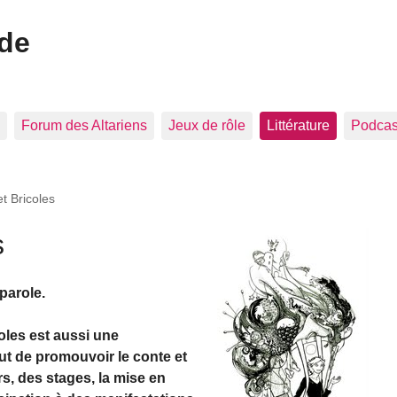
ide
Forum des Altariens
Jeux de rôle
Littérature
Podcast
t Bricoles
s
parole.
coles est aussi une
but de promouvoir le conte et
ers, des stages, la mise en