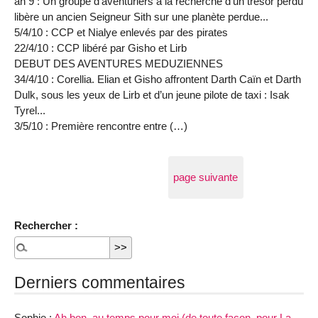
an 9 : Un groupe d’aventuriers à la recherche d’un trésor perdu
libère un ancien Seigneur Sith sur une planète perdue...
5/4/10 : CCP et Nialye enlevés par des pirates
22/4/10 : CCP libéré par Gisho et Lirb
DEBUT DES AVENTURES MEDUZIENNES
34/4/10 : Corellia. Elian et Gisho affrontent Darth Caïn et Darth
Dulk, sous les yeux de Lirb et d’un jeune pilote de taxi : Isak
Tyrel...
3/5/10 : Première rencontre entre (…)
page suivante
Rechercher :
Derniers commentaires
Sophie :
Ah bon, au temps pour moi (de toute façon, pour La