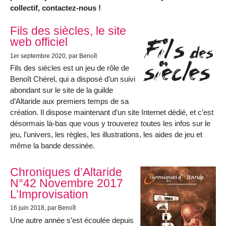
collectif, contactez-nous !
Articles les plus récents
Fils des siècles, le site
web officiel
1er septembre 2020
, par Benoît
Fils des siècles est un jeu de rôle de
Benoît Chérel, qui a disposé d’un suivi
abondant sur le site de la guilde
d’Altaride aux premiers temps de sa
création. Il dispose maintenant d’un site Internet dédié, et c’est
désormais là-bas que vous y trouverez toutes les infos sur le
jeu, l’univers, les règles, les illustrations, les aides de jeu et
même la bande dessinée.
Chroniques d’Altaride
N°42 Novembre 2017
L’Improvisation
16 juin 2018
, par Benoît
Une autre année s’est écoulée depuis