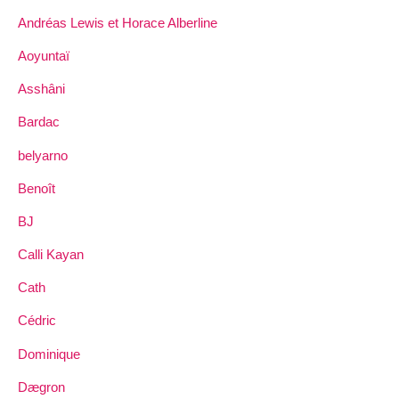
Andréas Lewis et Horace Alberline
Aoyuntaï
Asshâni
Bardac
belyarno
Benoît
BJ
Calli Kayan
Cath
Cédric
Dominique
Dægron