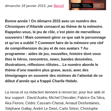
dimanche 18 janvier 2015
,
par
Benoît
Bonne année ! On démarre 2015 avec un numéro des
Chroniques d’Altaride
consacré au thème de la mémoire.
Rappelez-vous, le jeu de rôle, c’est plein de merveilleux
souvenirs ! Mais comment gérer ce que sait le personnage
et qu’on a oublié ? Comment faire de la mémoire une clef
de compréhension du jeu et de nos avatars ? Au
programme : aides de jeu, nouvelles, histoire dont vous
êtes le héros, rencontres, news, bandes dessinées,
illustrations, réflexions rôlistes... Le numéro aborde le
thème d’une manière plus grave, aussi, avec des
témoignages en souvenir des victimes de l’attentat de ce
début d’année qui a frappé
Charlie Hebdo
.
La revue et sa rédaction tiennent à remercier, pour leur aide et
leur support : David Audra, Michel Chevalier, Fabrice Da Silva,
Aka Fioroni, Cédric Cassam-Chenaï, Arnaud Desfontaines,
Stéphane Gallay, André Le Deist, Carlo Sirtori, Christophe