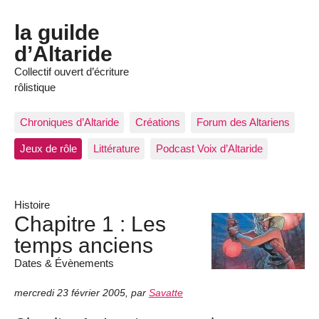
la guilde
d’Altaride
Collectif ouvert d’écriture
rôlistique
Chroniques d’Altaride
Créations
Forum des Altariens
Jeux de rôle
Littérature
Podcast Voix d’Altaride
Histoire
Chapitre 1 : Les
temps anciens
Dates & Évènements
mercredi 23 février 2005
,
par
Savatte